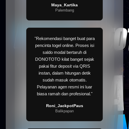
Maya_Kartika
Palembang
"Rekomendasi banget buat para
pencinta togel online. Proses isi
saldo modal bertaruh di
DONOTOTO kilat banget sejak
pakai fitur deposit via QRIS
instan, dalam hitungan detik
sudah masuk otomatis.
Pelayanan agen resmi ini luar
biasa ramah dan profesional."
Roni_JackpotPaus
Balikpapan