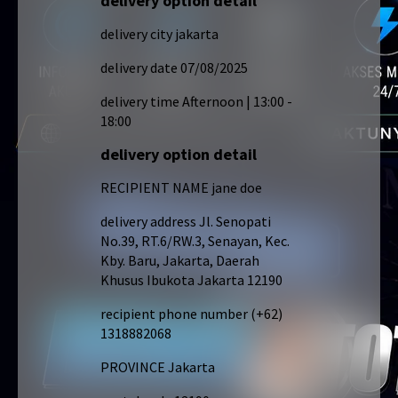
delivery option detail
delivery city
jakarta
delivery date
07/08/2025
delivery time
Afternoon | 13:00 -
18:00
delivery option detail
RECIPIENT NAME
jane doe
delivery address
Jl. Senopati
No.39, RT.6/RW.3, Senayan, Kec.
Kby. Baru, Jakarta, Daerah
Khusus Ibukota Jakarta 12190
recipient phone number
(+62)
1318882068
PROVINCE
Jakarta